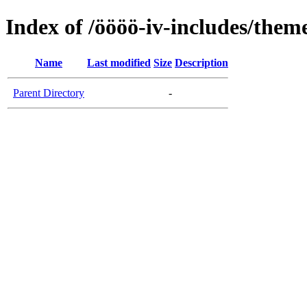
Index of /öööö-iv-includes/them
Name
Last modified
Size
Description
Parent Directory
-